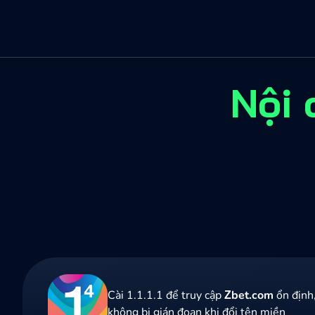
Nội 
Cài 1.1.1.1 để truy cập
Zbet.com
ổn định,
không bị gián đoạn khi đổi tên miền