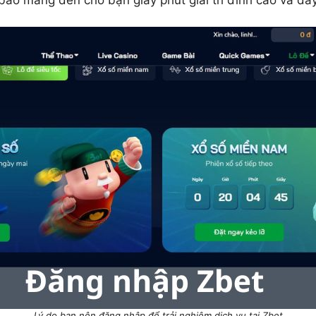
Lý do bạn nên đăng nhập để trải nghiệm dịch vụ tại Zbet