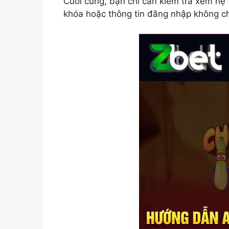
Cuối cùng, bạn chỉ cần kiểm tra xem hệ 
khóa hoặc thông tin đăng nhập không chí