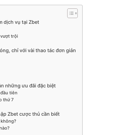
 dịch vụ tại Zbet
vượt trội
, chỉ với vài thao tác đơn giản
n những ưu đãi đặc biệt
 đầu tiên
o thứ 7
ập Zbet cược thủ cần biết
g không?
 nào?