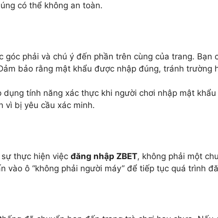
chúng có thể không an toàn.
n
c góc phải và chú ý đến phần trên cùng của trang. Bạn 
Đảm bảo rằng mật khẩu được nhập đúng, tránh trường hợ
 dụng tính năng xác thực khi người chơi nhập mật khẩu sa
n vì bị yêu cầu xác minh.
sự thực hiện việc
đăng nhập ZBET
, không phải một ch
n vào ô “không phải người máy” để tiếp tục quá trình đ