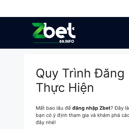
Chuyển
đến
nội
dung
Quy Trình Đăng
Thực Hiện
Mất bao lâu để
đăng nhập Zbet
? Đây l
bạn có ý định tham gia và khám phá các 
đây nhé!