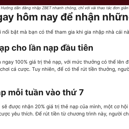
Hướng dẫn đăng nhập ZBET nhanh chóng, chỉ với vài thao tác đơn giản
ay hôm nay để nhận những
 nổi bật mà bạn có thể tham gia khi gia nhập nhà cái nà
ạp cho lần nạp đầu tiên
n ngay 100% giá trị thẻ nạp, với mức thưởng có thể lên 
chơi cá cược. Tuy nhiên, để có thể rút tiền thưởng, ngườ
ạp mỗi tuần vào thứ 7
 sẽ được nhận 20% giá trị thẻ nạp của mình, một cơ hội
 cược yêu thích. Để rút tiền từ chương trình này, người