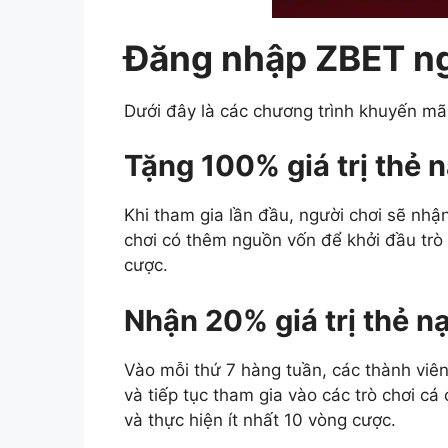
Đăng nhập ZBET ng
Dưới đây là các chương trình khuyến mãi
Tặng 100% giá trị thẻ n
Khi tham gia lần đầu, người chơi sẽ nhậ
chơi có thêm nguồn vốn để khởi đầu trò 
cược.
Nhận 20% giá trị thẻ n
Vào mỗi thứ 7 hàng tuần, các thành viên
và tiếp tục tham gia vào các trò chơi cá
và thực hiện ít nhất 10 vòng cược.