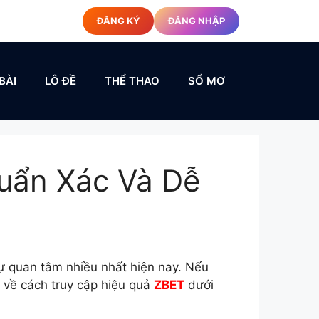
ĐĂNG KÝ
ĐĂNG NHẬP
BÀI
LÔ ĐỀ
THỂ THAO
SỔ MƠ
uẩn Xác Và Dễ
sự quan tâm nhiều nhất hiện nay. Nếu
t về cách truy cập hiệu quả
ZBET
dưới