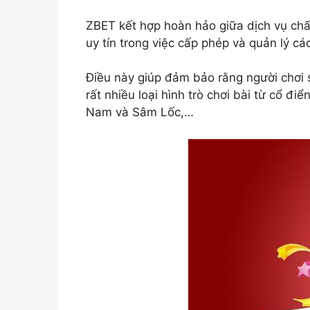
ZBET kết hợp hoàn hảo giữa dịch vụ chấ
uy tín trong việc cấp phép và quản lý các
Điều này giúp đảm bảo rằng người chơi
rất nhiều loại hình trò chơi bài từ cổ đ
Nam và Sâm Lốc,…