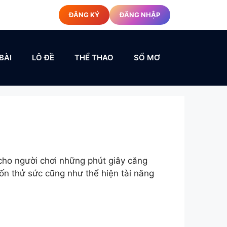
ĐĂNG KÝ
ĐĂNG NHẬP
BÀI
LÔ ĐỀ
THỂ THAO
SỔ MƠ
 cho người chơi những phút giây căng
uốn thử sức cũng như thể hiện tài năng