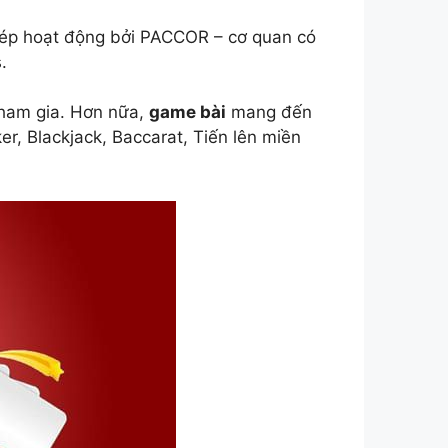
phép hoạt động bởi PACCOR – cơ quan có
.
tham gia. Hơn nữa,
game bài
mang đến
er, Blackjack, Baccarat, Tiến lên miền