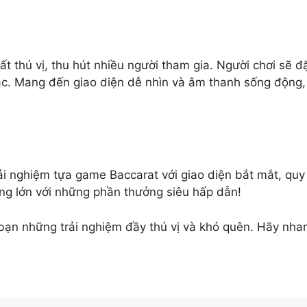
rất thú vị, thu hút nhiều người tham gia. Người chơi sẽ 
ắc. Mang đến giao diện dễ nhìn và âm thanh sống động,
i nghiệm tựa game Baccarat với giao diện bắt mắt, quy 
hắng lớn với những phần thưởng siêu hấp dẫn!
n những trải nghiệm đầy thú vị và khó quên. Hãy nhan