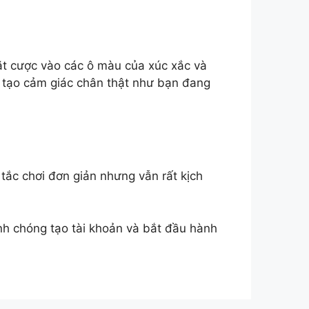
đặt cược vào các ô màu của xúc xắc và
 tạo cảm giác chân thật như bạn đang
tắc chơi đơn giản nhưng vẫn rất kịch
h chóng tạo tài khoản và bắt đầu hành