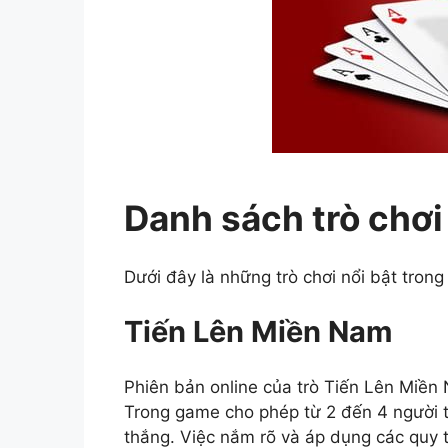
Danh sách trò chơi
Dưới đây là những trò chơi nổi bật tro
Tiến Lên Miền Nam
Phiên bản online của trò Tiến Lên Miền 
Trong game cho phép từ 2 đến 4 người t
thắng. Việc nắm rõ và áp dụng các quy tắ