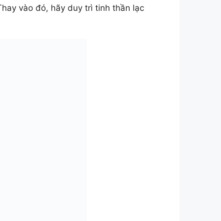
Thay vào đó, hãy duy trì tinh thần lạc