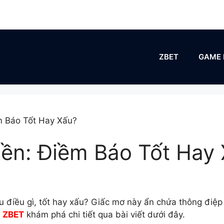
ZBET
GAME 
m Báo Tốt Hay Xấu?
ền: Điềm Báo Tốt Hay
 điều gì, tốt hay xấu? Giấc mơ này ẩn chứa thông điệp 
g
ZBET
khám phá chi tiết qua bài viết dưới đây.