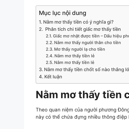
Mục lục nội dung
Nằm mơ thấy tiền có ý nghĩa gì?
Phân tích chi tiết giấc mơ thấy tiền
Giấc mơ nhặt được tiền – Dấu hiệu ph
Nằm mơ thấy người thân cho tiền
Mơ thấy người lạ cho tiền
Nằm mơ thấy tiền lẻ
Nằm mơ thấy tiền lẻ
Nằm mơ thấy tiền chốt số nào thắng l
Kết luận
Nằm mơ thấy tiền c
Theo quan niệm của người phương Đông,
này có thể chứa đựng nhiều thông điệp 