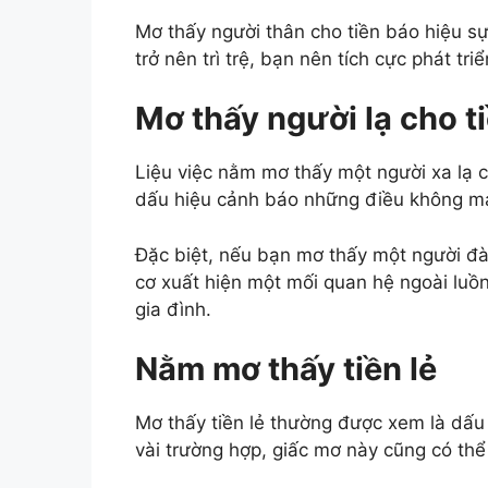
Mơ thấy người thân cho tiền báo hiệu sự 
trở nên trì trệ, bạn nên tích cực phát tr
Mơ thấy người lạ cho t
Liệu việc nằm mơ thấy một người xa lạ c
dấu hiệu cảnh báo những điều không ma
Đặc biệt, nếu bạn mơ thấy một người đà
cơ xuất hiện một mối quan hệ ngoài lu
gia đình.
Nằm mơ thấy tiền lẻ
Mơ thấy tiền lẻ thường được xem là dấu
vài trường hợp, giấc mơ này cũng có thể