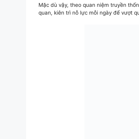
Mặc dù vậy, theo quan niệm truyền thốn
quan, kiên trì nỗ lực mỗi ngày để vượt