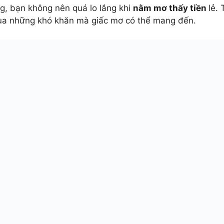
g, bạn không nên quá lo lắng khi
nằm mơ thấy tiền
lẻ. 
 qua những khó khăn mà giấc mơ có thể mang đến.