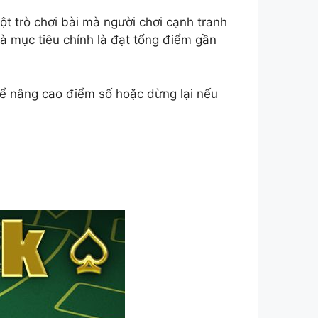
ột trò chơi bài mà người chơi cạnh tranh
và mục tiêu chính là đạt tổng điểm gần
 để nâng cao điểm số hoặc dừng lại nếu