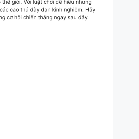
thế giới. Với luật chơi dễ hiểu nhưng
 các cao thủ dày dạn kinh nghiệm. Hãy
ăng cơ hội chiến thắng ngay sau đây.