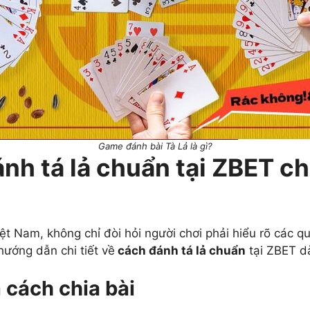
Game đánh bài Tà Lả là gì?
h tá lả chuẩn tại ZBET ch
ệt Nam, không chỉ đòi hỏi người chơi phải hiểu rõ các q
hướng dẫn chi tiết về
cách đánh tá lả chuẩn
tại ZBET dà
 cách chia bài