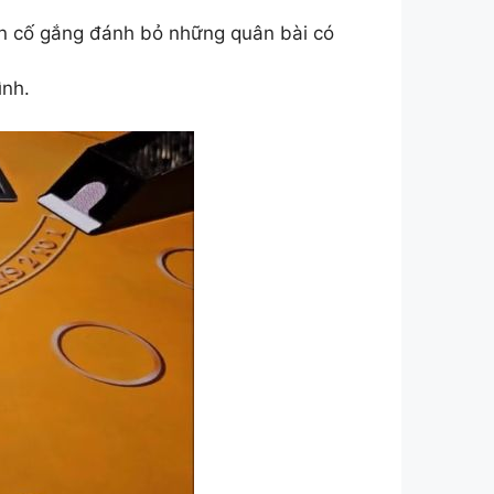
cần cố gắng đánh bỏ những quân bài có
ình.