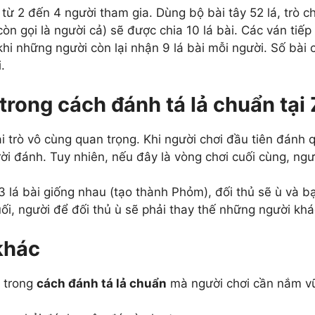
ừ 2 đến 4 người tham gia. Dùng bộ bài tây 52 lá, trò chơ
còn gọi là người cả) sẽ được chia 10 lá bài. Các ván tiế
 khi những người còn lại nhận 9 lá bài mỗi người. Số bài
.
trong cách đánh tá lả chuẩn tại
vai trò vô cùng quan trọng. Khi người chơi đầu tiên đánh 
ời đánh. Tuy nhiên, nếu đây là vòng chơi cuối cùng, ngư
 3 lá bài giống nhau (tạo thành Phỏm), đối thủ sẽ ù và 
ối, người để đối thủ ù sẽ phải thay thế những người kh
khác
c trong
cách đánh tá lả chuẩn
mà người chơi cần nắm v