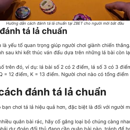
Hướng dẫn cách đánh tá lả chuẩn tại ZBET cho người mới bắt đầu
 đánh tá lả chuẩn
n là yếu tố quan trọng giúp người chơi giành chiến thắng.
nh sau khi kết thúc ván đấu dựa trên những lá bài còn lạ
số trên đó, ví dụ: lá bài số 2 có 2 điểm, lá số 3 có 3 điể
Q = 12 điểm, K = 13 điểm. Người chơi nào có tổng điểm 
 cách đánh tá lả chuẩn
 bạn chơi tá lả hiệu quả hơn, đặc biệt là đối với người m
nhiều quân bài rác, hãy cố gắng loại bỏ chúng càng nha
phải dự đoán đối thủ đang cần quân bài nào, tránh để h