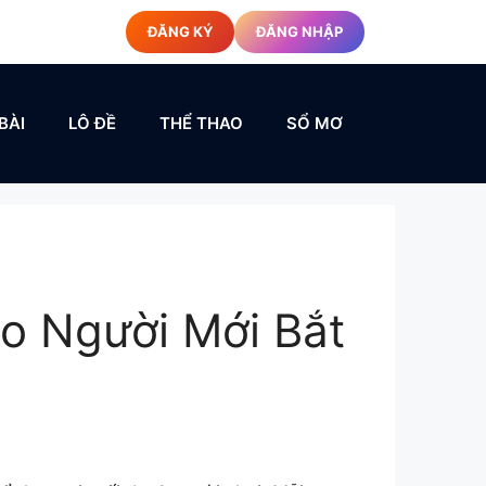
ĐĂNG KÝ
ĐĂNG NHẬP
BÀI
LÔ ĐỀ
THỂ THAO
SỔ MƠ
o Người Mới Bắt