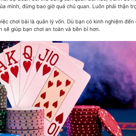
của mình, đừng bao giờ quá chủ quan. Luôn phải thận trọn
việc chơi bài là quản lý vốn. Dù bạn có kinh nghiệm đến
ốn sẽ giúp bạn chơi an toàn và bền bỉ hơn.