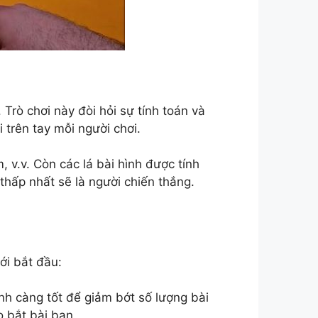
 Trò chơi này đòi hỏi sự tính toán và
i trên tay mỗi người chơi.
m, v.v. Còn các lá bài hình được tính
thấp nhất sẽ là người chiến thắng.
ới bắt đầu:
nh càng tốt để giảm bớt số lượng bài
ọ bắt bài bạn.