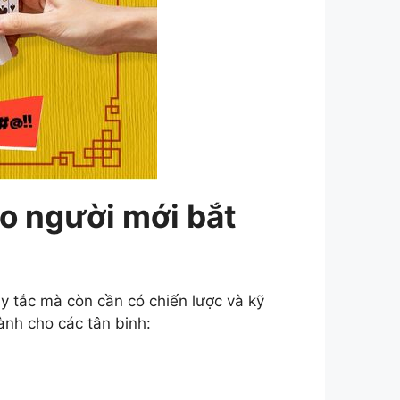
o người mới bắt
uy tắc mà còn cần có chiến lược và kỹ
nh cho các tân binh: