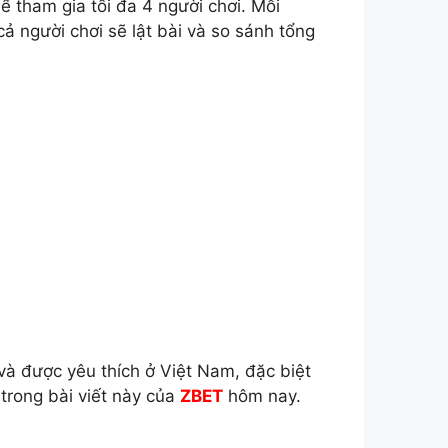
ể tham gia tối đa 4 người chơi. Mỗi
cả người chơi sẽ lật bài và so sánh tổng
 và được yêu thích ở Việt Nam, đặc biệt
trong bài viết này của
ZBET
hôm nay.