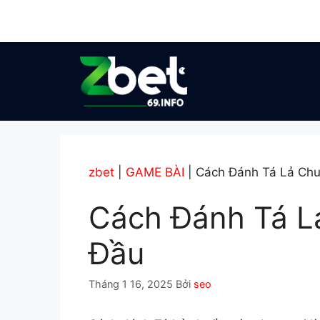
Chuyển
đến
nội
dung
zbet
|
GAME BÀI
|
Cách Đánh Tá Lả Chu
Cách Đánh Tá L
Đầu
Tháng 1 16, 2025
Bởi
seo