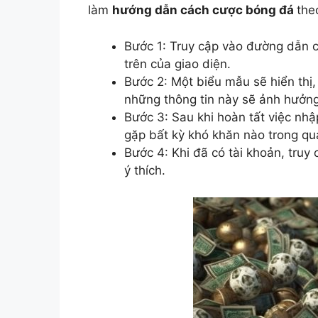
làm
hướng dẫn cách cược bóng đá
the
Bước 1: Truy cập vào đường dẫn 
trên của giao diện.
Bước 2: Một biểu mẫu sẽ hiển thị
những thông tin này sẽ ảnh hưởng 
Bước 3: Sau khi hoàn tất việc nh
gặp bất kỳ khó khăn nào trong quá
Bước 4: Khi đã có tài khoản, tru
ý thích.