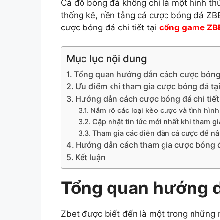
Cá độ bóng đá không chỉ là một hình thứ
thống kê, nền tảng cá cược bóng đá ZBE
cược bóng đá chi tiết tại
cổng game ZB
Mục lục nội dung
Tổng quan hướng dẫn cách cược bón
Ưu điểm khi tham gia cược bóng đá tại
Hướng dẫn cách cược bóng đá chi tiế
Nắm rõ các loại kèo cược và tình hình
Cập nhật tin tức mới nhất khi tham gi
Tham gia các diễn đàn cá cược để nâ
Hướng dẫn cách tham gia cược bóng đ
Kết luận
Tổng quan hướng 
Zbet được biết đến là một trong những