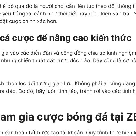
ể bỏ qua đó là người chơi cần liên tục theo dõi thông ti
 yếu tố ngoại cảnh như thời tiết hay điều kiện sân bãi. 
đặt cược chính xác hơn.
 cá cược để nâng cao kiến thức
gia vào các diễn đàn và cộng đồng chia sẻ kinh nghiệm
 những chiến thuật đặt cược độc đáo. Đây cũng là cơ hộ
h chọn lọc đối tượng giao lưu. Không phải ai cũng đáng t
 đảo. Do đó, hãy luôn tỉnh táo, tránh rơi vào các tình 
am gia cược bóng đá tại 
ạn cần hoàn tất bước tạo tài khoản. Quy trình thực hiện