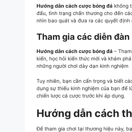
Hướng dẫn cách cược bóng đá
không th
đấu, tình trạng chấn thương cho đến các
nhìn bao quát và đưa ra các quyết định 
Tham gia các diễn đàn
Hướng dẫn cách cược bóng đá
– Tham 
kiến, học hỏi kiến thức mới và khám phá
những người chơi dày dạn kinh nghiệm
Tuy nhiên, bạn cần cẩn trọng và biết các
dụng sự thiếu kinh nghiệm của bạn để lừa
chiến lược cá cược trước khi áp dụng.
Hướng dẫn cách th
Để tham gia chơi tại thương hiệu này, b