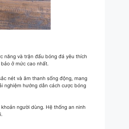
ức năng và trận đấu bóng đá yêu thích
m bảo ở mức cao nhất.
h sắc nét và âm thanh sống động, mang
trải nghiệm hướng dẫn cách cược bóng
ài khoản người dùng. Hệ thống an ninh
i.