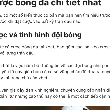
ợc bóng đá chi tiết nhất
, có một số kiến thức cơ bản mà bạn nên tìm hiểu trước
ước khi đặt cược vào bất kỳ trận đấu nào.
ợc và tình hình đội bóng
hức cá cược bóng đá tại zbet, bao gồm các loại kèo cược
với từng trận đấu.
 bắt là
việc nắm bắt thông tin về các đội bóng như phon
ng yếu tố này giúp bạn có cơ sở vững chắc để đưa ra quy
ấy tại trang chủ của zbet.
uyên gia dày dặn kinh nghiệm, chuyên cung cấp nhận đị
 dẫn” từ những cao thủ này có thể là một cách tiếp cận h