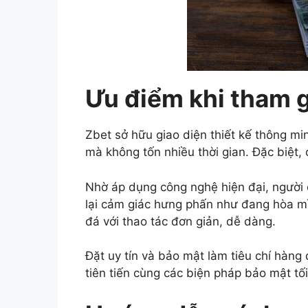
Ưu điểm khi tham g
Zbet sở hữu giao diện thiết kế thông mi
mà không tốn nhiều thời gian. Đặc biệt
Nhờ áp dụng công nghệ hiện đại, người c
lại cảm giác hưng phấn như đang hòa mì
đá với thao tác đơn giản, dễ dàng.
Đặt uy tín và bảo mật làm tiêu chí hàng
tiên tiến cùng các biện pháp bảo mật t