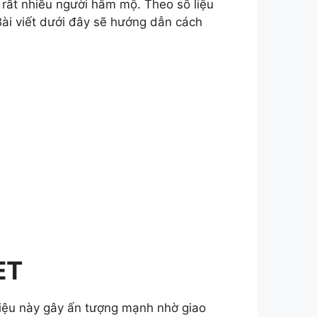
 rất nhiều người hâm mộ. Theo số liệu
Bài viết dưới đây sẽ hướng dẫn cách
ET
iệu này gây ấn tượng mạnh nhờ giao