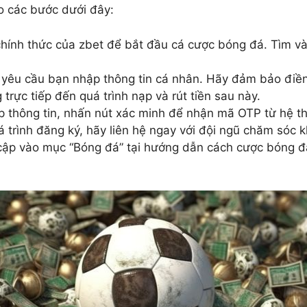
o các bước dưới đây:
chính thức của zbet để bắt đầu cá cược bóng đá. Tìm v
, yêu cầu bạn nhập thông tin cá nhân. Hãy đảm bảo điền
trực tiếp đến quá trình nạp và rút tiền sau này.
ập thông tin, nhấn nút xác minh để nhận mã OTP từ hệ t
 trình đăng ký, hãy liên hệ ngay với đội ngũ chăm sóc k
y cập vào mục “Bóng đá” tại hướng dẫn cách cược bóng đ