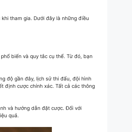
 khi tham gia. Dưới đây là những điều
 phổ biến và quy tắc cụ thể. Từ đó, bạn
g độ gần đây, lịch sử thi đấu, đội hình
ết định cược chính xác. Tất cả các thông
nh và hướng dẫn đặt cược. Đối với
iệu quả.